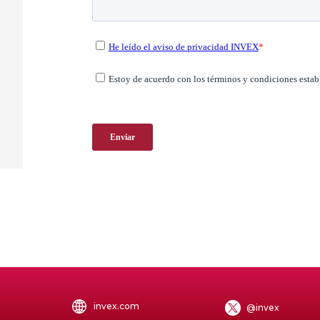
invex.com
@invex